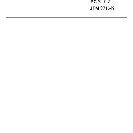
IPC %
-0.2
UTM
$71649