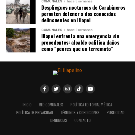
COMUNALES
hace 3 semanas
Despliegues nocturnos de Carabineros
permiten detener a dos conocidos
delincuentes en Illapel
COMUNALES
hace 2 semanas
Illapel enfrenta una emergencia sin
precedentes: alcalde califica daños
como “peores que un terremoto”
INICIO
RED COMUNALES
POLÍTICA EDITORIAL Y ÉTICA
POLÍTICA DE PRIVACIDAD
TÉRMINOS Y CONDICIONES
PUBLICIDAD
DENUNCIAS
CONTACTO