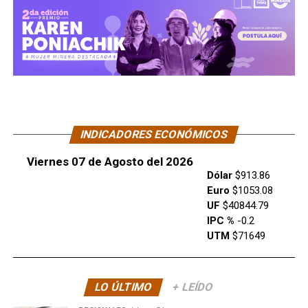
INDICADORES ECONÓMICOS
Viernes 07 de Agosto del 2026
Dólar
$913.86
Euro
$1053.08
UF
$40844.79
IPC %
-0.2
UTM
$71649
LO ÚLTIMO
+ LEÍDO