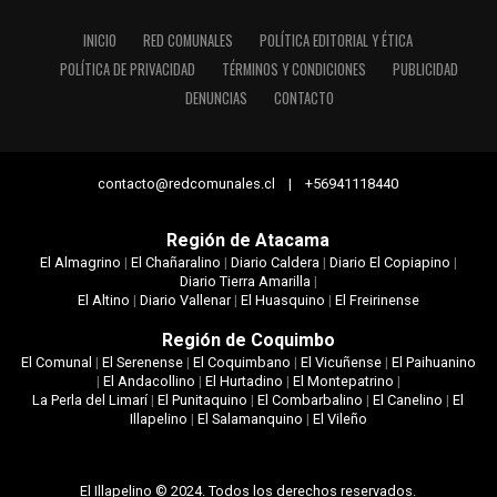
INICIO
RED COMUNALES
POLÍTICA EDITORIAL Y ÉTICA
POLÍTICA DE PRIVACIDAD
TÉRMINOS Y CONDICIONES
PUBLICIDAD
DENUNCIAS
CONTACTO
contacto@redcomunales.cl | +56941118440
Región de Atacama
El Almagrino
|
El Chañaralino
|
Diario Caldera
|
Diario El Copiapino
|
Diario Tierra Amarilla
|
El Altino
|
Diario Vallenar
|
El Huasquino
|
El Freirinense
Región de Coquimbo
El Comunal
|
El Serenense
|
El Coquimbano
|
El Vicuñense
|
El Paihuanino
|
El Andacollino
|
El Hurtadino
|
El Montepatrino
|
La Perla del Limarí
|
El Punitaquino
|
El Combarbalino
|
El Canelino
|
El
Illapelino
|
El Salamanquino
|
El Vileño
El Illapelino © 2024. Todos los derechos reservados.