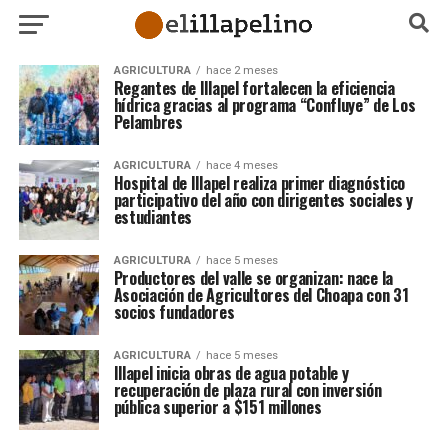
AGRICULTURA
hace 2 meses
Regantes de Illapel fortalecen la eficiencia
hídrica gracias al programa “Confluye” de Los
Pelambres
AGRICULTURA
hace 4 meses
Hospital de Illapel realiza primer diagnóstico
participativo del año con dirigentes sociales y
estudiantes
AGRICULTURA
hace 5 meses
Productores del valle se organizan: nace la
Asociación de Agricultores del Choapa con 31
socios fundadores
AGRICULTURA
hace 5 meses
Illapel inicia obras de agua potable y
recuperación de plaza rural con inversión
pública superior a $151 millones