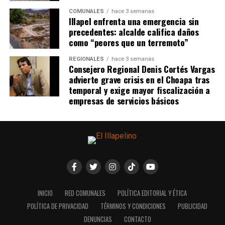
COMUNALES
hace 3 semanas
Illapel enfrenta una emergencia sin
precedentes: alcalde califica daños
como “peores que un terremoto”
REGIONALES
hace 3 semanas
Consejero Regional Denis Cortés Vargas
advierte grave crisis en el Choapa tras
temporal y exige mayor fiscalización a
empresas de servicios básicos
INICIO
RED COMUNALES
POLÍTICA EDITORIAL Y ÉTICA
POLÍTICA DE PRIVACIDAD
TÉRMINOS Y CONDICIONES
PUBLICIDAD
DENUNCIAS
CONTACTO