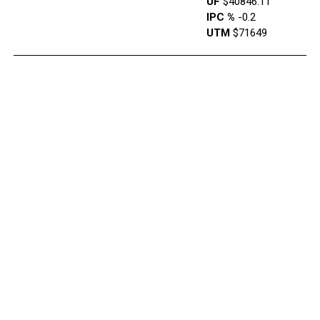
UF
$40846.11
IPC %
-0.2
UTM
$71649