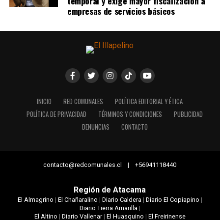
temporal y exige mayor fiscalización a
empresas de servicios básicos
INICIO
RED COMUNALES
POLÍTICA EDITORIAL Y ÉTICA
POLÍTICA DE PRIVACIDAD
TÉRMINOS Y CONDICIONES
PUBLICIDAD
DENUNCIAS
CONTACTO
contacto@redcomunales.cl | +56941118440
Región de Atacama
El Almagrino
|
El Chañaralino
|
Diario Caldera
|
Diario El Copiapino
|
Diario Tierra Amarilla
|
El Altino
|
Diario Vallenar
|
El Huasquino
|
El Freirinense