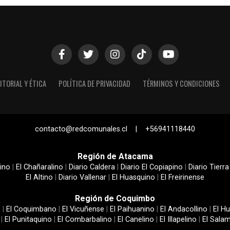
ITORIAL Y ÉTICA
POLÍTICA DE PRIVACIDAD
TÉRMINOS Y CONDICIONES
contacto@redcomunales.cl | +56941118440
Región de Atacama
ino
|
El Chañaralino
|
Diario Caldera
|
Diario El Copiapino
|
Diario Tierra
El Altino
|
Diario Vallenar
|
El Huasquino
|
El Freirinense
Región de Coquimbo
e
|
El Coquimbano
|
El Vicuñense
|
El Paihuanino
|
El Andacollino
|
El Hu
|
El Punitaquino
|
El Combarbalino
|
El Canelino
|
El Illapelino
|
El Sala