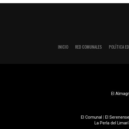
INICIO
RED COMUNALES
POLÍTICA ED
El Almagr
El Comunal
|
El Serenens
La Perla del Limarí