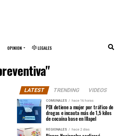
OPINION
LEGALES
preventiva"
LATEST
TRENDING
VIDEOS
COMUNALES
hace 16 horas
PDI detiene a mujer por tráfico de
drogas e incauta más de 1,5 kilos
de cocaína base en Illapel
REGIONALES
hace 2 días