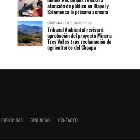
Bienes Nacionales realizará
atención de público en Illapel y
Salamanca la próxima semana
COMUNALES
hace 3 días
Tribunal Ambiental revisará
aprobación del proyecto Minera
Tres Valles tras reclamación de
agricultores del Choapa
PUBLICIDAD
DENUNCIAS
CONTACTO