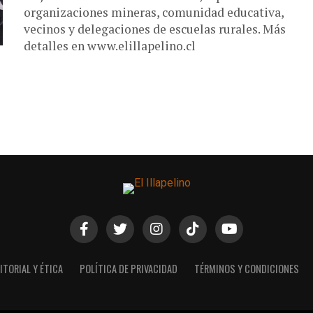
organizaciones mineras, comunidad educativa,
vecinos y delegaciones de escuelas rurales. Más
detalles en www.elillapelino.cl
ITORIAL Y ÉTICA
POLÍTICA DE PRIVACIDAD
TÉRMINOS Y CONDICIONES