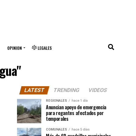
OPINION
LEGALES
agua"
LATEST
TRENDING
VIDEOS
REGIONALES
hace 1 día
Anuncian apoyo de emergencia
para regantes afectados por
temporales
COMUNALES
hace 5 días