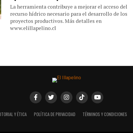
La herramienta contribuye a mejorar el acceso del
recurso hídrico necesario para el desarrollo de los
proyectos productivos. Más detalles en
www.elillapelino.cl
ITORIAL Y ÉTICA
POLÍTICA DE PRIVACIDAD
TÉRMINOS Y CONDICIONES