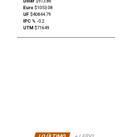
Dólar
$913.86
Euro
$1053.08
UF
$40844.79
IPC %
-0.2
UTM
$71649
LO ÚLTIMO
+ LEÍDO