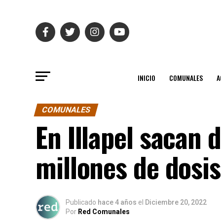
INICIO
COMUNALES
A
COMUNALES
En Illapel sacan 
millones de dosi
Publicado
hace 4 años
el
Diciembre 20, 2022
Por
Red Comunales