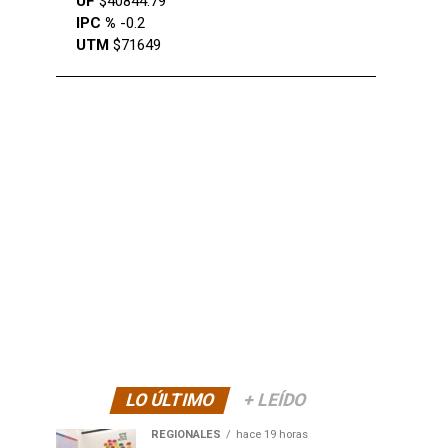
UF
$40844.79
IPC %
-0.2
UTM
$71649
LO ÚLTIMO
+ LEÍDO
REGIONALES
hace 19 horas