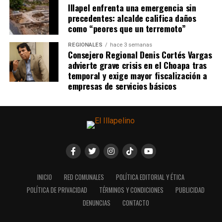
Illapel enfrenta una emergencia sin
precedentes: alcalde califica daños
como “peores que un terremoto”
REGIONALES
hace 3 semanas
Consejero Regional Denis Cortés Vargas
advierte grave crisis en el Choapa tras
temporal y exige mayor fiscalización a
empresas de servicios básicos
INICIO
RED COMUNALES
POLÍTICA EDITORIAL Y ÉTICA
POLÍTICA DE PRIVACIDAD
TÉRMINOS Y CONDICIONES
PUBLICIDAD
DENUNCIAS
CONTACTO