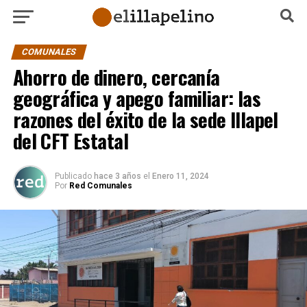
COMUNALES
Ahorro de dinero, cercanía
geográfica y apego familiar: las
razones del éxito de la sede Illapel
del CFT Estatal
Publicado
hace 3 años
el
Enero 11, 2024
Por
Red Comunales