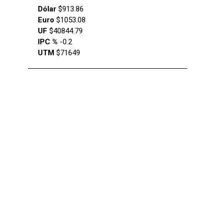
Dólar
$913.86
Euro
$1053.08
UF
$40844.79
IPC %
-0.2
UTM
$71649