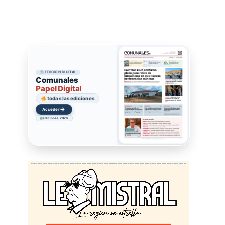
EDICIÓN DIGITAL
Comunales
Papel Digital
todas las ediciones
→
Acceder
ediciones 2026