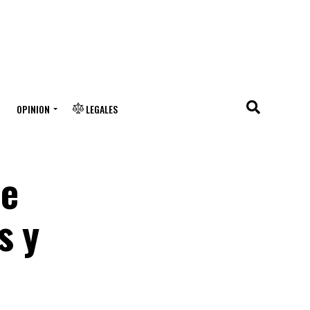
OPINION
LEGALES
de
s y