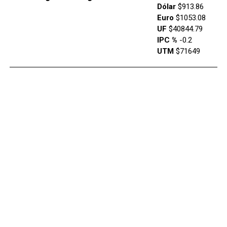
Dólar
$913.86
Euro
$1053.08
UF
$40844.79
IPC %
-0.2
UTM
$71649