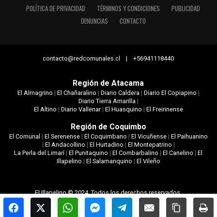
POLÍTICA DE PRIVACIDAD
TÉRMINOS Y CONDICIONES
PUBLICIDAD
DENUNCIAS
CONTACTO
contacto@redcomunales.cl | +56941118440
Región de Atacama
El Almagrino
|
El Chañaralino
|
Diario Caldera
|
Diario El Copiapino
|
Diario Tierra Amarilla
|
El Altino
|
Diario Vallenar
|
El Huasquino
|
El Freirinense
Región de Coquimbo
El Comunal
|
El Serenense
|
El Coquimbano
|
El Vicuñense
|
El Paihuanino
|
El Andacollino
|
El Hurtadino
|
El Montepatrino
|
La Perla del Limarí
|
El Punitaquino
|
El Combarbalino
|
El Canelino
|
El
Illapelino
|
El Salamanquino
|
El Vileño
El Illapelino © 2024. Todos los derechos reservados.