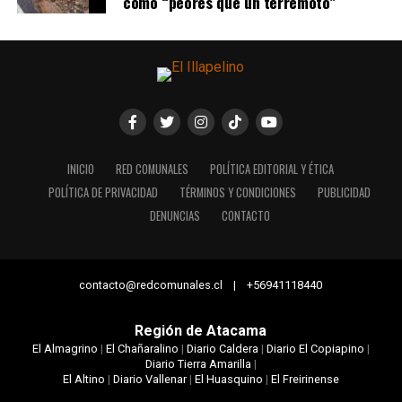
como “peores que un terremoto”
INICIO
RED COMUNALES
POLÍTICA EDITORIAL Y ÉTICA
POLÍTICA DE PRIVACIDAD
TÉRMINOS Y CONDICIONES
PUBLICIDAD
DENUNCIAS
CONTACTO
contacto@redcomunales.cl | +56941118440
Región de Atacama
El Almagrino
|
El Chañaralino
|
Diario Caldera
|
Diario El Copiapino
|
Diario Tierra Amarilla
|
El Altino
|
Diario Vallenar
|
El Huasquino
|
El Freirinense