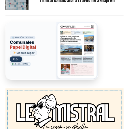
frontal canalizada a través de Senapred
EDICIÓN DIGITAL
Comunales
Papel Digital
un solo lugar
→
Ir
ediciones 2026