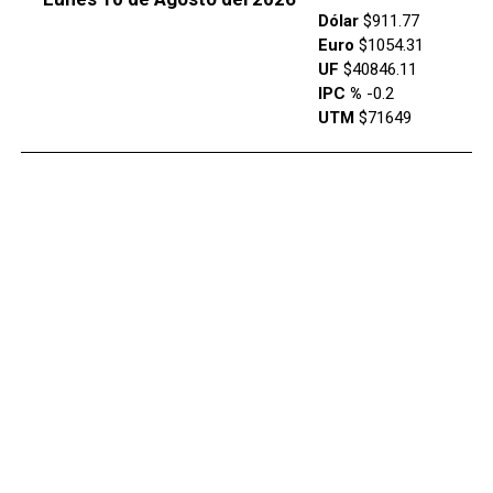
Dólar
$911.77
Euro
$1054.31
UF
$40846.11
IPC %
-0.2
UTM
$71649