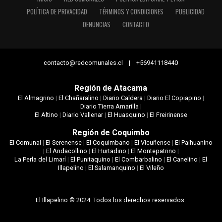
POLÍTICA DE PRIVACIDAD
TÉRMINOS Y CONDICIONES
PUBLICIDAD
DENUNCIAS
CONTACTO
contacto@redcomunales.cl | +56941118440
Región de Atacama
El Almagrino
|
El Chañaralino
|
Diario Caldera
|
Diario El Copiapino
|
Diario Tierra Amarilla
|
El Altino
|
Diario Vallenar
|
El Huasquino
|
El Freirinense
Región de Coquimbo
El Comunal
|
El Serenense
|
El Coquimbano
|
El Vicuñense
|
El Paihuanino
|
El Andacollino
|
El Hurtadino
|
El Montepatrino
|
La Perla del Limarí
|
El Punitaquino
|
El Combarbalino
|
El Canelino
|
El
Illapelino
|
El Salamanquino
|
El Vileño
El Illapelino © 2024. Todos los derechos reservados.