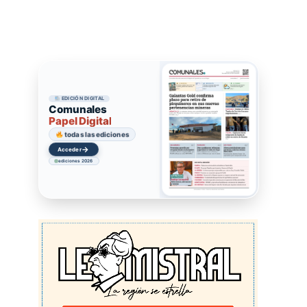
EDICIÓN DIGITAL
Comunales
Papel Digital
todas las ediciones
→
Acceder
ediciones 2026