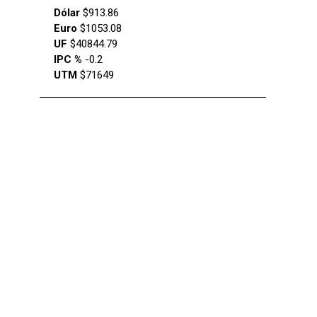
Dólar
$913.86
Euro
$1053.08
UF
$40844.79
IPC %
-0.2
UTM
$71649