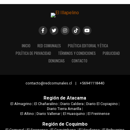
INICIO
RED COMUNALES
POLÍTICA EDITORIAL Y ÉTICA
POLÍTICA DE PRIVACIDAD
TÉRMINOS Y CONDICIONES
PUBLICIDAD
DENUNCIAS
CONTACTO
contacto@redcomunales.cl | +56941118440
Región de Atacama
El Almagrino
|
El Chañaralino
|
Diario Caldera
|
Diario El Copiapino
|
Diario Tierra Amarilla
|
El Altino
|
Diario Vallenar
|
El Huasquino
|
El Freirinense
Región de Coquimbo
El Comunal
|
El Serenense
|
El Coquimbano
|
El Vicuñense
|
El Paihuanino