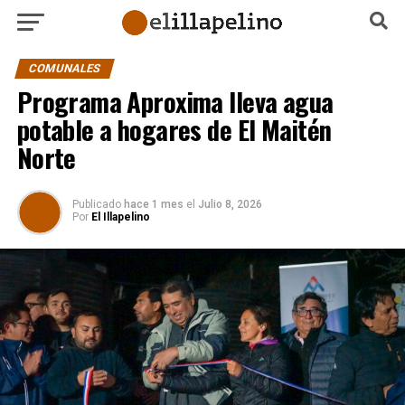
COMUNALES
Programa Aproxima lleva agua
potable a hogares de El Maitén
Norte
Publicado
hace 1 mes
el
Julio 8, 2026
Por
El Illapelino