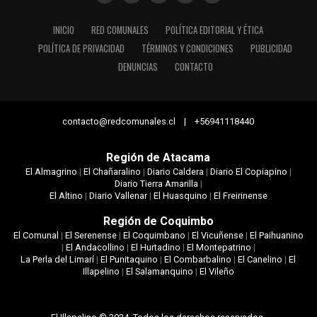
INICIO
RED COMUNALES
POLÍTICA EDITORIAL Y ÉTICA
POLÍTICA DE PRIVACIDAD
TÉRMINOS Y CONDICIONES
PUBLICIDAD
DENUNCIAS
CONTACTO
contacto@redcomunales.cl | +56941118440
Región de Atacama
El Almagrino
|
El Chañaralino
|
Diario Caldera
|
Diario El Copiapino
|
Diario Tierra Amarilla
|
El Altino
|
Diario Vallenar
|
El Huasquino
|
El Freirinense
Región de Coquimbo
El Comunal
|
El Serenense
|
El Coquimbano
|
El Vicuñense
|
El Paihuanino
|
El Andacollino
|
El Hurtadino
|
El Montepatrino
|
La Perla del Limarí
|
El Punitaquino
|
El Combarbalino
|
El Canelino
|
El
Illapelino
|
El Salamanquino
|
El Vileño