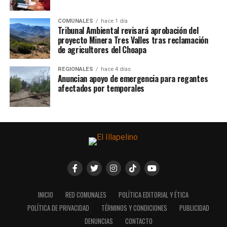
COMUNALES
hace 1 día
Tribunal Ambiental revisará aprobación del
proyecto Minera Tres Valles tras reclamación
de agricultores del Choapa
REGIONALES
hace 4 días
Anuncian apoyo de emergencia para regantes
afectados por temporales
INICIO
RED COMUNALES
POLÍTICA EDITORIAL Y ÉTICA
POLÍTICA DE PRIVACIDAD
TÉRMINOS Y CONDICIONES
PUBLICIDAD
DENUNCIAS
CONTACTO