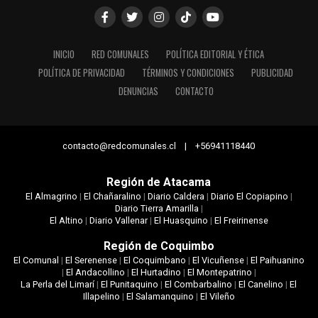
INICIO
RED COMUNALES
POLÍTICA EDITORIAL Y ÉTICA
POLÍTICA DE PRIVACIDAD
TÉRMINOS Y CONDICIONES
PUBLICIDAD
DENUNCIAS
CONTACTO
contacto@redcomunales.cl | +56941118440
Región de Atacama
El Almagrino
|
El Chañaralino
|
Diario Caldera
|
Diario El Copiapino
|
Diario Tierra Amarilla
|
El Altino
|
Diario Vallenar
|
El Huasquino
|
El Freirinense
Región de Coquimbo
El Comunal
|
El Serenense
|
El Coquimbano
|
El Vicuñense
|
El Paihuanino
|
El Andacollino
|
El Hurtadino
|
El Montepatrino
|
La Perla del Limarí
|
El Punitaquino
|
El Combarbalino
|
El Canelino
|
El
Illapelino
|
El Salamanquino
|
El Vileño