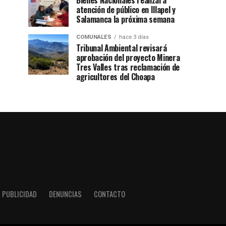
Bienes Nacionales realizará
atención de público en Illapel y
Salamanca la próxima semana
COMUNALES
hace 3 días
Tribunal Ambiental revisará
aprobación del proyecto Minera
Tres Valles tras reclamación de
agricultores del Choapa
PUBLICIDAD
DENUNCIAS
CONTACTO