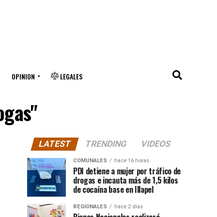
OPINION
LEGALES
ogas"
LATEST
TRENDING
VIDEOS
COMUNALES
hace 16 horas
PDI detiene a mujer por tráfico de
drogas e incauta más de 1,5 kilos
de cocaína base en Illapel
REGIONALES
hace 2 días