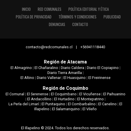
INICIO
RED COMUNALES
POLÍTICA EDITORIAL Y ÉTICA
POLÍTICA DE PRIVACIDAD
TÉRMINOS Y CONDICIONES
PUBLICIDAD
DENUNCIAS
CONTACTO
contacto@redcomunales.cl | +56941118440
Región de Atacama
El Almagrino
|
El Chañaralino
|
Diario Caldera
|
Diario El Copiapino
|
Diario Tierra Amarilla
|
El Altino
|
Diario Vallenar
|
El Huasquino
|
El Freirinense
Región de Coquimbo
El Comunal
|
El Serenense
|
El Coquimbano
|
El Vicuñense
|
El Paihuanino
|
El Andacollino
|
El Hurtadino
|
El Montepatrino
|
La Perla del Limarí
|
El Punitaquino
|
El Combarbalino
|
El Canelino
|
El
Illapelino
|
El Salamanquino
|
El Vileño
El Illapelino © 2024. Todos los derechos reservados.