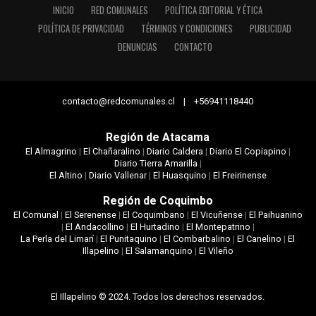
INICIO
RED COMUNALES
POLÍTICA EDITORIAL Y ÉTICA
POLÍTICA DE PRIVACIDAD
TÉRMINOS Y CONDICIONES
PUBLICIDAD
DENUNCIAS
CONTACTO
contacto@redcomunales.cl | +56941118440
Región de Atacama
El Almagrino
|
El Chañaralino
|
Diario Caldera
|
Diario El Copiapino
|
Diario Tierra Amarilla
|
El Altino
|
Diario Vallenar
|
El Huasquino
|
El Freirinense
Región de Coquimbo
El Comunal
|
El Serenense
|
El Coquimbano
|
El Vicuñense
|
El Paihuanino
|
El Andacollino
|
El Hurtadino
|
El Montepatrino
|
La Perla del Limarí
|
El Punitaquino
|
El Combarbalino
|
El Canelino
|
El
Illapelino
|
El Salamanquino
|
El Vileño
El Illapelino © 2024. Todos los derechos reservados.