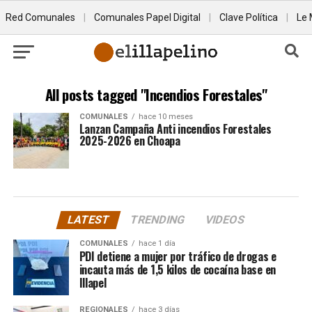
Red Comunales
|
Comunales Papel Digital
|
Clave Política
|
Le 
All posts tagged "Incendios Forestales"
COMUNALES
hace 10 meses
Lanzan Campaña Anti incendios Forestales
2025-2026 en Choapa
LATEST
TRENDING
VIDEOS
COMUNALES
hace 1 día
PDI detiene a mujer por tráfico de drogas e
incauta más de 1,5 kilos de cocaína base en
Illapel
REGIONALES
hace 3 días