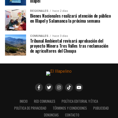
Illapel
REGIONALES
hace 2 días
Bienes Nacionales realizará atención de público
en Illapel y Salamanca la próxima semana
COMUNALES
hace 3 días
Tribunal Ambiental revisará aprobación del
proyecto Minera Tres Valles tras reclamación
de agricultores del Choapa
INICIO
RED COMUNALES
POLÍTICA EDITORIAL Y ÉTICA
POLÍTICA DE PRIVACIDAD
TÉRMINOS Y CONDICIONES
PUBLICIDAD
DENUNCIAS
CONTACTO