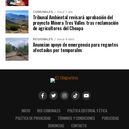
COMUNALES
hace 1 día
Tribunal Ambiental revisará aprobación del
proyecto Minera Tres Valles tras reclamación
de agricultores del Choapa
REGIONALES
hace 4 días
Anuncian apoyo de emergencia para regantes
afectados por temporales
INICIO
RED COMUNALES
POLÍTICA EDITORIAL Y ÉTICA
POLÍTICA DE PRIVACIDAD
TÉRMINOS Y CONDICIONES
PUBLICIDAD
DENUNCIAS
CONTACTO