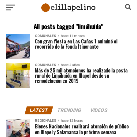
All posts tagged "limáhuida"
COMUNALES
hace 11 meses
Con gran fiesta en Las Cañas 1 culminó el
recorrido de la Fonda Itinerante
COMUNALES
hace 4 años
Más de 25 mil atenciones ha realizado la posta
rural de Limáhuida en Illapel desde su
remodelación en 2019
LATEST
TRENDING
VIDEOS
REGIONALES
hace 12 horas
Bienes Nacionales realizará atención de público
en Illapel y Salamanca la próxima semana