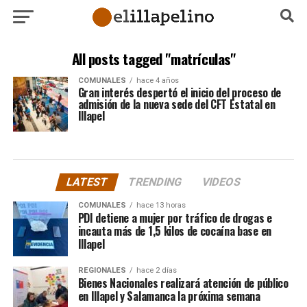
All posts tagged "matrículas"
COMUNALES
hace 4 años
Gran interés despertó el inicio del proceso de
admisión de la nueva sede del CFT Estatal en
Illapel
LATEST
TRENDING
VIDEOS
COMUNALES
hace 13 horas
PDI detiene a mujer por tráfico de drogas e
incauta más de 1,5 kilos de cocaína base en
Illapel
REGIONALES
hace 2 días
Bienes Nacionales realizará atención de público
en Illapel y Salamanca la próxima semana