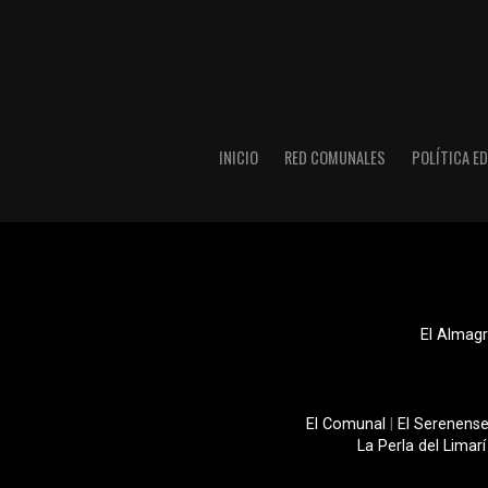
INICIO
RED COMUNALES
POLÍTICA ED
El Almagr
El Comunal
|
El Serenens
La Perla del Limarí