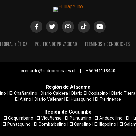
ITORIAL Y ÉTICA
POLÍTICA DE PRIVACIDAD
TÉRMINOS Y CONDICIONES
contacto@redcomunales.cl | +56941118440
Región de Atacama
ino
|
El Chañaralino
|
Diario Caldera
|
Diario El Copiapino
|
Diario Tierra
El Altino
|
Diario Vallenar
|
El Huasquino
|
El Freirinense
Región de Coquimbo
e
|
El Coquimbano
|
El Vicuñense
|
El Paihuanino
|
El Andacollino
|
El Hu
|
El Punitaquino
|
El Combarbalino
|
El Canelino
|
El Illapelino
|
El Sala