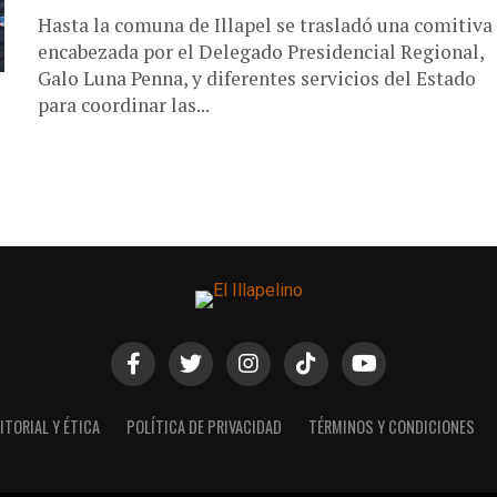
Hasta la comuna de Illapel se trasladó una comitiva
encabezada por el Delegado Presidencial Regional,
Galo Luna Penna, y diferentes servicios del Estado
para coordinar las...
ITORIAL Y ÉTICA
POLÍTICA DE PRIVACIDAD
TÉRMINOS Y CONDICIONES