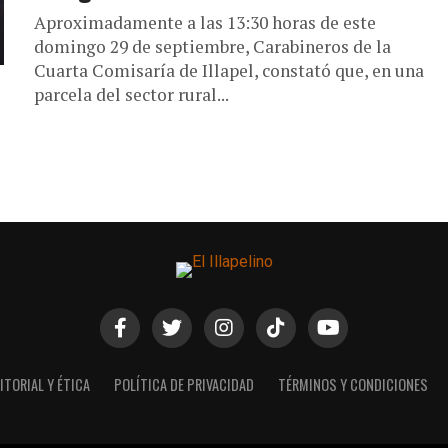
Aproximadamente a las 13:30 horas de este
domingo 29 de septiembre, Carabineros de la
Cuarta Comisaría de Illapel, constató que, en una
parcela del sector rural...
ITORIAL Y ÉTICA
POLÍTICA DE PRIVACIDAD
TÉRMINOS Y CONDICIONES