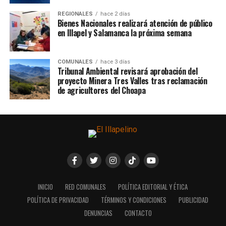
REGIONALES
hace 2 días
Bienes Nacionales realizará atención de público
en Illapel y Salamanca la próxima semana
COMUNALES
hace 3 días
Tribunal Ambiental revisará aprobación del
proyecto Minera Tres Valles tras reclamación
de agricultores del Choapa
INICIO
RED COMUNALES
POLÍTICA EDITORIAL Y ÉTICA
POLÍTICA DE PRIVACIDAD
TÉRMINOS Y CONDICIONES
PUBLICIDAD
DENUNCIAS
CONTACTO