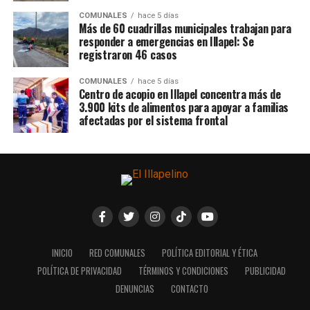
COMUNALES
hace 5 días
Más de 60 cuadrillas municipales trabajan para
responder a emergencias en Illapel: Se
registraron 46 casos
COMUNALES
hace 5 días
Centro de acopio en Illapel concentra más de
3.900 kits de alimentos para apoyar a familias
afectadas por el sistema frontal
INICIO
RED COMUNALES
POLÍTICA EDITORIAL Y ÉTICA
POLÍTICA DE PRIVACIDAD
TÉRMINOS Y CONDICIONES
PUBLICIDAD
DENUNCIAS
CONTACTO