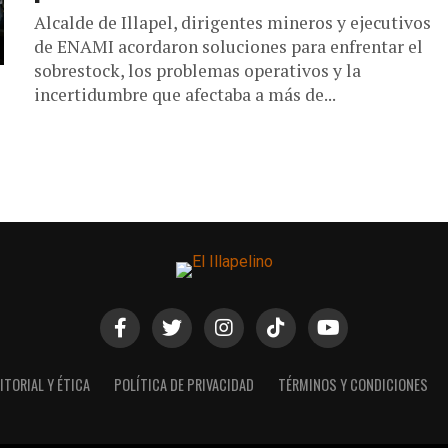
Alcalde de Illapel, dirigentes mineros y ejecutivos
de ENAMI acordaron soluciones para enfrentar el
sobrestock, los problemas operativos y la
incertidumbre que afectaba a más de...
ITORIAL Y ÉTICA
POLÍTICA DE PRIVACIDAD
TÉRMINOS Y CONDICIONES