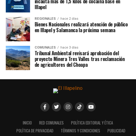
incauta más de 1,5 kilos de cocaína base en
Illapel
REGIONALES
hace 2 días
Bienes Nacionales realizará atención de público
en Illapel y Salamanca la próxima semana
COMUNALES
hace 3 días
Tribunal Ambiental revisará aprobación del
proyecto Minera Tres Valles tras reclamación
de agricultores del Choapa
INICIO
RED COMUNALES
POLÍTICA EDITORIAL Y ÉTICA
POLÍTICA DE PRIVACIDAD
TÉRMINOS Y CONDICIONES
PUBLICIDAD