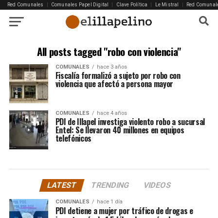
Red Comunales
|
Comunales Papel Digital
|
Clave Política
|
Le Mistral
|
Red Comunal
All posts tagged "robo con violencia"
COMUNALES
hace 3 años
Fiscalía formalizó a sujeto por robo con
violencia que afectó a persona mayor
COMUNALES
hace 4 años
PDI de Illapel investiga violento robo a sucursal
Entel: Se llevaron 40 millones en equipos
telefónicos
LATEST
TRENDING
VIDEOS
COMUNALES
hace 1 día
PDI detiene a mujer por tráfico de drogas e