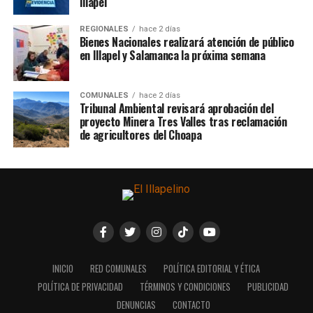
Illapel
REGIONALES
hace 2 días
Bienes Nacionales realizará atención de público
en Illapel y Salamanca la próxima semana
COMUNALES
hace 2 días
Tribunal Ambiental revisará aprobación del
proyecto Minera Tres Valles tras reclamación
de agricultores del Choapa
INICIO
RED COMUNALES
POLÍTICA EDITORIAL Y ÉTICA
POLÍTICA DE PRIVACIDAD
TÉRMINOS Y CONDICIONES
PUBLICIDAD
DENUNCIAS
CONTACTO