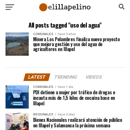
All posts tagged "uso del agua"
COMUNALES
hace 3 años
Minera Los Pelambres finaliza nuevo proyecto
que mejora gestión y uso del agua de
agricultores en Illapel
LATEST
TRENDING
VIDEOS
COMUNALES
hace 1 día
PDI detiene a mujer por tráfico de drogas e
incauta más de 1,5 kilos de cocaína base en
Illapel
REGIONALES
hace 3 días
Bienes Nacionales realizará atención de público
en Illapel y Salamanca la próxima semana