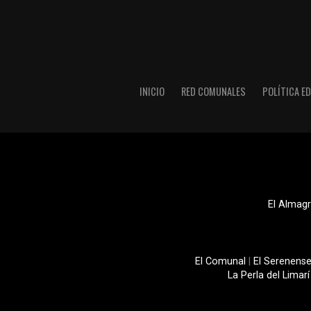
INICIO
RED COMUNALES
POLÍTICA ED
El Almagr
El Comunal
|
El Serenens
La Perla del Limarí