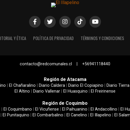
ITORIAL Y ÉTICA
POLÍTICA DE PRIVACIDAD
TÉRMINOS Y CONDICIONES
contacto@redcomunales.cl | +56941118440
Región de Atacama
ino
|
El Chañaralino
|
Diario Caldera
|
Diario El Copiapino
|
Diario Tierra
El Altino
|
Diario Vallenar
|
El Huasquino
|
El Freirinense
Región de Coquimbo
e
|
El Coquimbano
|
El Vicuñense
|
El Paihuanino
|
El Andacollino
|
El Hu
|
El Punitaquino
|
El Combarbalino
|
El Canelino
|
El Illapelino
|
El Sala