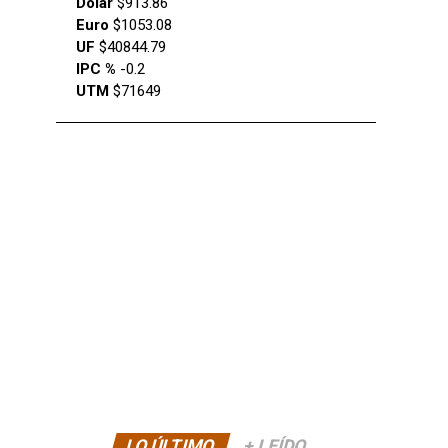
Dólar
$913.86
Euro
$1053.08
UF
$40844.79
IPC %
-0.2
UTM
$71649
LO ÚLTIMO
+ LEÍDO