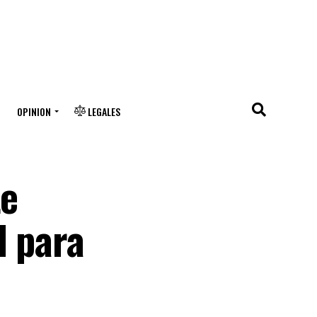
OPINION
LEGALES
te
d para