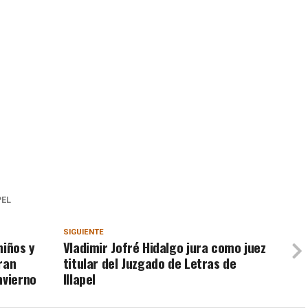
PEL
SIGUIENTE
niños y
Vladimir Jofré Hidalgo jura como juez
rran
titular del Juzgado de Letras de
nvierno
Illapel