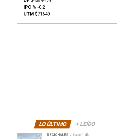
UF
$40844.79
IPC %
-0.2
UTM
$71649
LO ÚLTIMO
+ LEÍDO
REGIONALES
hace 1 día