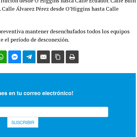
titución desde O’Higgins hasta Calle Ecuador. Calle Buin
 Calle Álvarez Pérez desde O’Higgins hasta Calle
reventiva mantener desenchufados todos los equipos
te el período de desconexión.