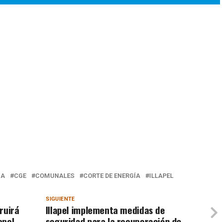
IA
CGE
COMUNALES
CORTE DE ENERGÍA
ILLAPEL
SIGUIENTE
ruirá
Illapel implementa medidas de
apel
seguridad para la recuperación de