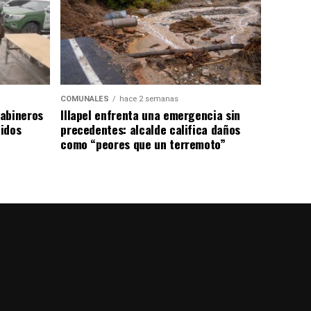
COMUNALES
hace 2 semanas
abineros
Illapel enfrenta una emergencia sin
idos
precedentes: alcalde califica daños
como “peores que un terremoto”