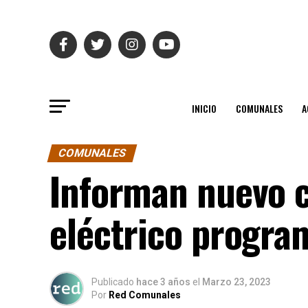
INICIO
COMUNALES
A
COMUNALES
Informan nuevo c
eléctrico program
Publicado
hace 3 años
el
Marzo 23, 2023
Por
Red Comunales