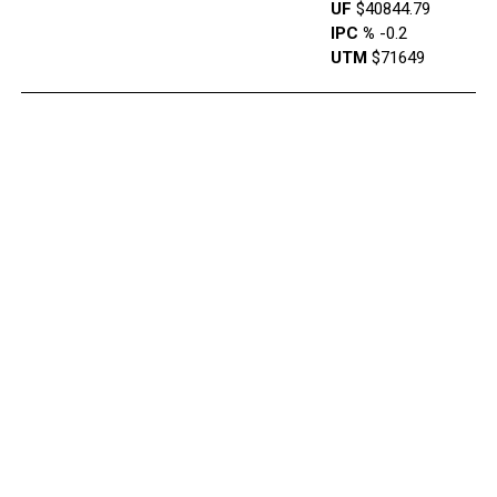
UF
$40844.79
IPC %
-0.2
UTM
$71649