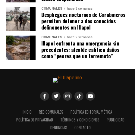
COMUNALES
hace 3 semanas
Despliegues nocturnos de Carabineros
permiten detener a dos conocidos
delincuentes en Illapel
COMUNALES
hace 2 semanas
Illapel enfrenta una emergencia sin
precedentes: alcalde califica daños
como “peores que un terremoto”
INICIO
RED COMUNALES
POLÍTICA EDITORIAL Y ÉTICA
POLÍTICA DE PRIVACIDAD
TÉRMINOS Y CONDICIONES
PUBLICIDAD
DENUNCIAS
CONTACTO