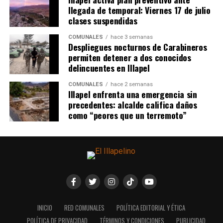
llegada de temporal: Viernes 17 de julio
clases suspendidas
COMUNALES
hace 3 semanas
Despliegues nocturnos de Carabineros
permiten detener a dos conocidos
delincuentes en Illapel
COMUNALES
hace 2 semanas
Illapel enfrenta una emergencia sin
precedentes: alcalde califica daños
como “peores que un terremoto”
INICIO
RED COMUNALES
POLÍTICA EDITORIAL Y ÉTICA
POLÍTICA DE PRIVACIDAD
TÉRMINOS Y CONDICIONES
PUBLICIDAD