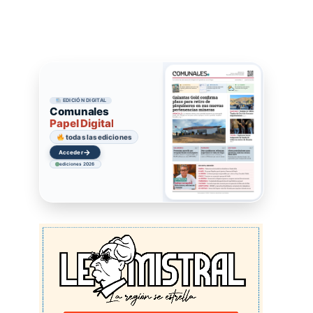
EDICIÓN DIGITAL
Comunales
Papel Digital
todas las ediciones
→
Acceder
ediciones 2026