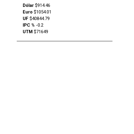
Dólar
$914.46
Euro
$1054.01
UF
$40844.79
IPC %
-0.2
UTM
$71649