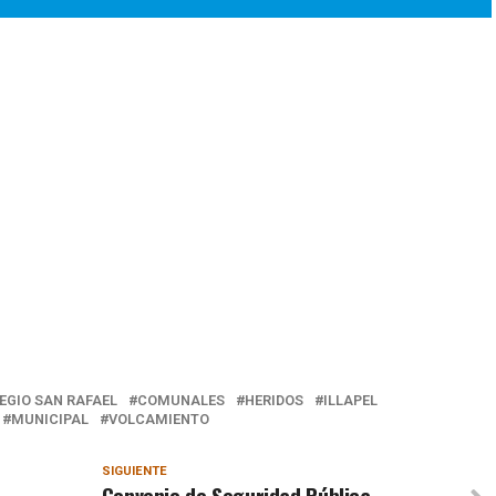
EGIO SAN RAFAEL
COMUNALES
HERIDOS
ILLAPEL
MUNICIPAL
VOLCAMIENTO
SIGUIENTE
Convenio de Seguridad Pública