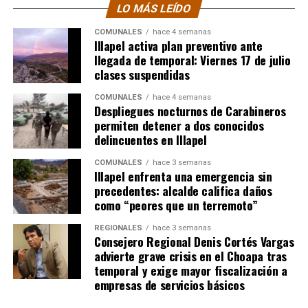
LO MÁS LEÍDO
COMUNALES
hace 4 semanas
Illapel activa plan preventivo ante
llegada de temporal: Viernes 17 de julio
clases suspendidas
COMUNALES
hace 4 semanas
Despliegues nocturnos de Carabineros
permiten detener a dos conocidos
delincuentes en Illapel
COMUNALES
hace 3 semanas
Illapel enfrenta una emergencia sin
precedentes: alcalde califica daños
como “peores que un terremoto”
REGIONALES
hace 3 semanas
Consejero Regional Denis Cortés Vargas
advierte grave crisis en el Choapa tras
temporal y exige mayor fiscalización a
empresas de servicios básicos