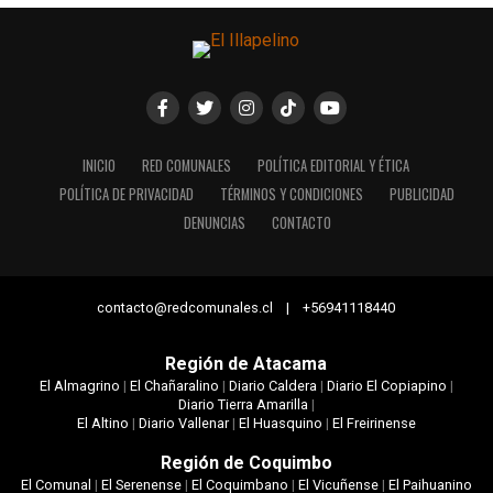
INICIO
RED COMUNALES
POLÍTICA EDITORIAL Y ÉTICA
POLÍTICA DE PRIVACIDAD
TÉRMINOS Y CONDICIONES
PUBLICIDAD
DENUNCIAS
CONTACTO
contacto@redcomunales.cl | +56941118440
Región de Atacama
El Almagrino
|
El Chañaralino
|
Diario Caldera
|
Diario El Copiapino
|
Diario Tierra Amarilla
|
El Altino
|
Diario Vallenar
|
El Huasquino
|
El Freirinense
Región de Coquimbo
El Comunal
|
El Serenense
|
El Coquimbano
|
El Vicuñense
|
El Paihuanino