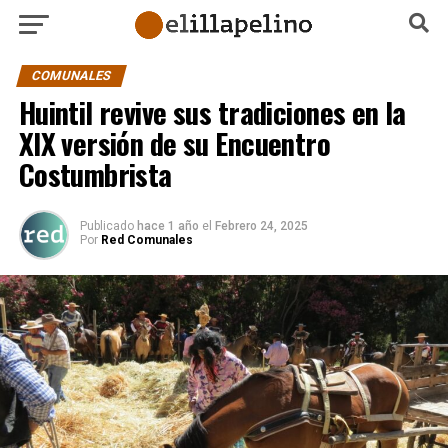
COMUNALES
Huintil revive sus tradiciones en la
XIX versión de su Encuentro
Costumbrista
Publicado
hace 1 año
el
Febrero 24, 2025
Por
Red Comunales