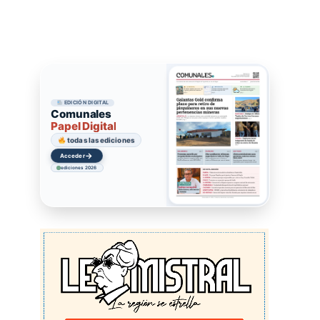
EDICIÓN DIGITAL
Comunales
Papel Digital
todas las ediciones
→
Acceder
ediciones 2026