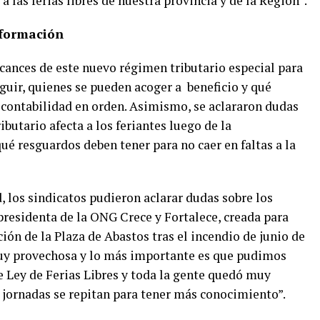
 las ferias libres de nuestra provincia y de la Región”.
nformación
cances de este nuevo régimen tributario especial para
seguir, quienes se pueden acoger a beneficio y qué
u contabilidad en orden. Asimismo, se aclararon dudas
butario afecta a los feriantes luego de la
é resguardos deben tener para no caer en faltas a la
d, los sindicatos pudieron aclarar dudas sobre los
 presidenta de la ONG Crece y Fortalece, creada para
ción de la Plaza de Abastos tras el incendio de junio de
muy provechosa y lo más importante es que pudimos
e Ley de Ferias Libres y toda la gente quedó muy
 jornadas se repitan para tener más conocimiento”.