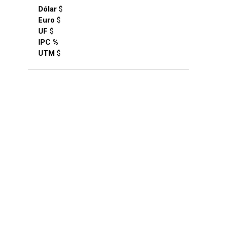
Dólar
$
Euro
$
UF
$
IPC %
UTM
$