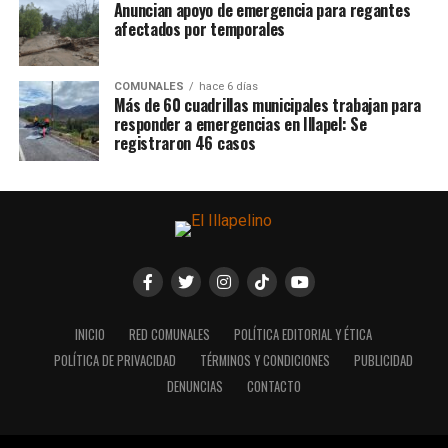
Anuncian apoyo de emergencia para regantes
afectados por temporales
COMUNALES
hace 6 días
Más de 60 cuadrillas municipales trabajan para
responder a emergencias en Illapel: Se
registraron 46 casos
INICIO
RED COMUNALES
POLÍTICA EDITORIAL Y ÉTICA
POLÍTICA DE PRIVACIDAD
TÉRMINOS Y CONDICIONES
PUBLICIDAD
DENUNCIAS
CONTACTO