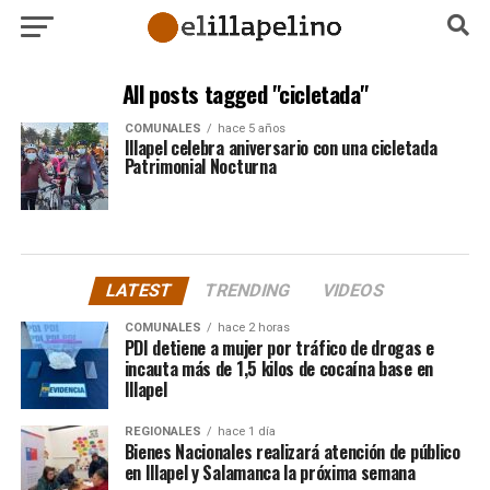
All posts tagged "cicletada"
COMUNALES
hace 5 años
Illapel celebra aniversario con una cicletada
Patrimonial Nocturna
LATEST
TRENDING
VIDEOS
COMUNALES
hace 2 horas
PDI detiene a mujer por tráfico de drogas e
incauta más de 1,5 kilos de cocaína base en
Illapel
REGIONALES
hace 1 día
Bienes Nacionales realizará atención de público
en Illapel y Salamanca la próxima semana